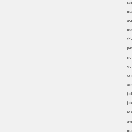
ju
ma
av
ma
fé
ja
no
oc
se
ao
jui
ju
ma
av
ma