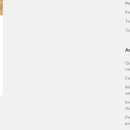
Me
Pe
To
Tr
Ar
Qu
co
Co
Ré
so
So
ch
Pe
po