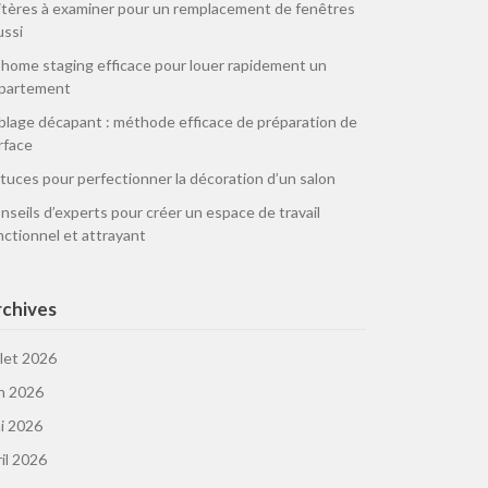
itères à examiner pour un remplacement de fenêtres
ussi
 home staging efficace pour louer rapidement un
partement
blage décapant : méthode efficace de préparation de
rface
tuces pour perfectionner la décoration d’un salon
nseils d’experts pour créer un espace de travail
nctionnel et attrayant
chives
llet 2026
in 2026
i 2026
ril 2026