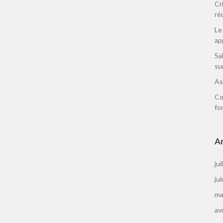
Cr
ré
Le
ap
Sa
su
As
Co
fo
Ar
jui
ju
ma
av