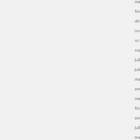
ma
fé
dé
no
oc
se
jui
ju
ma
av
ma
fé
ao
jui
ma