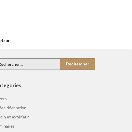
érieur
chercher :
atégories
vers
ées décoration
rdin et extérieur
minaires