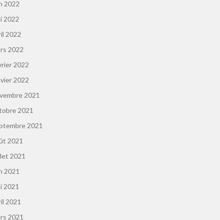
in 2022
i 2022
ril 2022
rs 2022
vrier 2022
nvier 2022
vembre 2021
tobre 2021
ptembre 2021
ût 2021
llet 2021
in 2021
i 2021
ril 2021
rs 2021