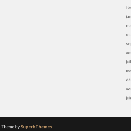
fé
ja
no
oc
se
ao
jui
ma
dé
ao
ju
| Theme by
SuperbThemes