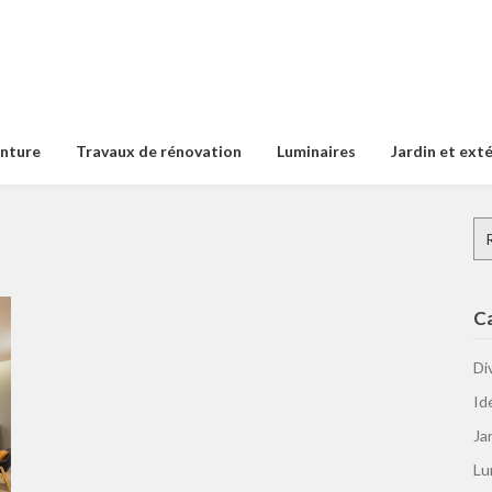
inture
Travaux de rénovation
Luminaires
Jardin et ext
Re
C
Di
Id
Ja
Lu