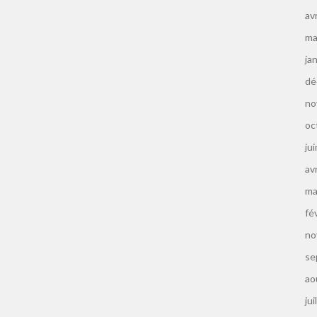
av
ma
ja
dé
no
oc
ju
av
ma
fé
no
se
ao
jui