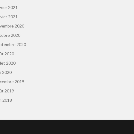
vrier 2021
nvier 2021
vembre 2020
tobre 2020
ptembre 2020
ût 2020
llet 2020
i 2020
cembre 2019
ût 2019
in 2018