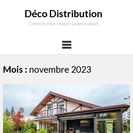
Skip
to
Déco Distribution
content
Conseils pour réussir sa décoration
Mois :
novembre 2023