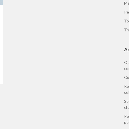
Me
Pe
To
Tr
Ar
Qu
co
Co
Ré
so
So
ch
Pe
po