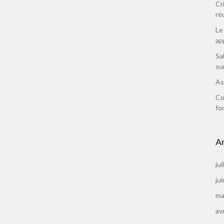
Cr
ré
Le
ap
Sa
su
As
Co
fo
Ar
jui
ju
ma
av