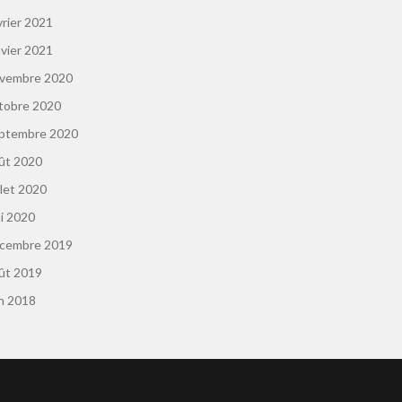
vrier 2021
nvier 2021
vembre 2020
tobre 2020
ptembre 2020
ût 2020
llet 2020
i 2020
cembre 2019
ût 2019
in 2018