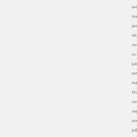
av
ma
ja
dé
no
oc
ju
av
ma
fé
no
se
ao
jui