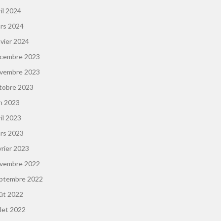
ril 2024
rs 2024
nvier 2024
cembre 2023
vembre 2023
tobre 2023
in 2023
ril 2023
rs 2023
vrier 2023
vembre 2022
ptembre 2022
ût 2022
llet 2022