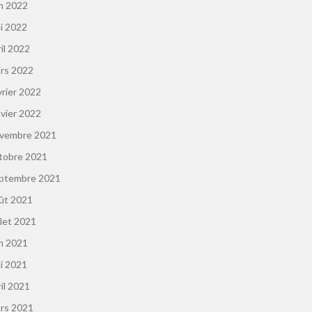
in 2022
i 2022
ril 2022
rs 2022
vrier 2022
nvier 2022
vembre 2021
tobre 2021
ptembre 2021
ût 2021
llet 2021
in 2021
i 2021
ril 2021
rs 2021