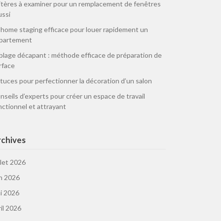
itères à examiner pour un remplacement de fenêtres
ussi
 home staging efficace pour louer rapidement un
partement
blage décapant : méthode efficace de préparation de
rface
tuces pour perfectionner la décoration d’un salon
nseils d’experts pour créer un espace de travail
nctionnel et attrayant
chives
llet 2026
in 2026
i 2026
ril 2026