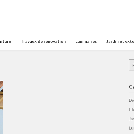
inture
Travaux de rénovation
Luminaires
Jardin et ext
Re
C
Di
Id
Ja
Lu