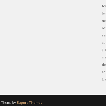
fé
ja
no
oc
se
ao
jui
ma
dé
ao
ju
| Theme by
SuperbThemes