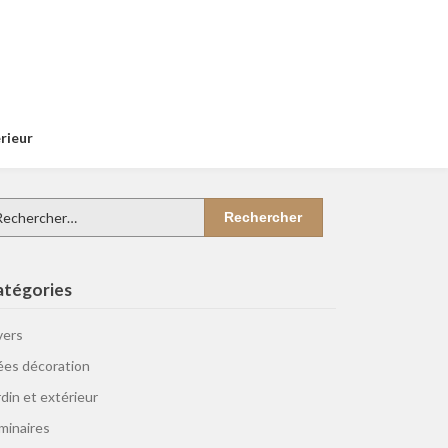
érieur
chercher :
atégories
vers
ées décoration
rdin et extérieur
minaires