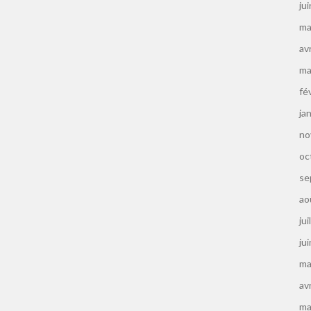
ju
ma
av
ma
fé
ja
no
oc
se
ao
jui
ju
ma
av
ma