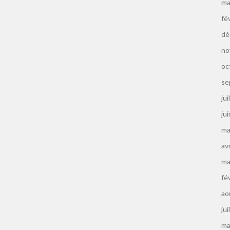
ma
fé
dé
no
oc
se
jui
ju
ma
av
ma
fé
ao
jui
ma