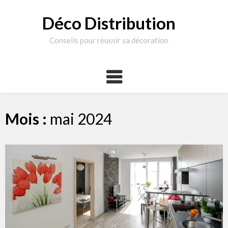
Skip
to
Déco Distribution
content
Conseils pour réussir sa décoration
Mois :
mai 2024