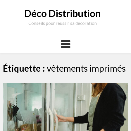
Skip
to
Déco Distribution
content
Conseils pour réussir sa décoration
Étiquette :
vêtements imprimés