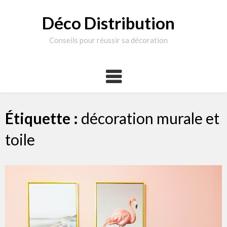
Skip
to
Déco Distribution
content
Conseils pour réussir sa décoration
Étiquette :
décoration murale et
toile