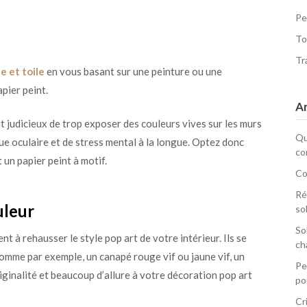
Pe
To
Tr
e et toile
en vous basant sur une peinture ou une
pier peint.
Ar
rait judicieux de trop exposer des couleurs vives sur les murs
Qu
gue oculaire et de stress mental à la longue. Optez donc
co
 un papier peint à motif.
Co
Ré
uleur
so
So
 à rehausser le style pop art de votre intérieur. Ils se
ch
comme par exemple, un canapé rouge vif ou jaune vif, un
Pe
originalité et beaucoup d’allure à votre décoration pop art
po
Cr