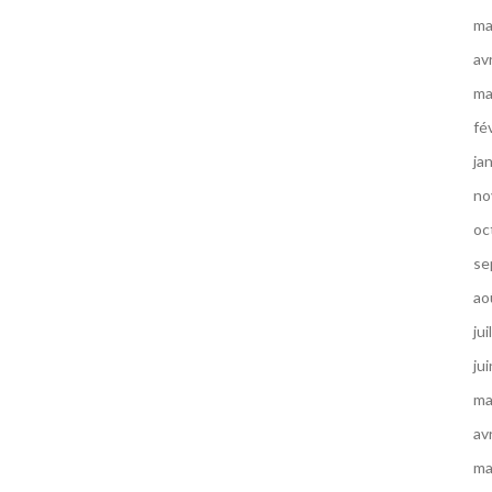
ma
av
ma
fé
ja
no
oc
se
ao
jui
ju
ma
av
ma