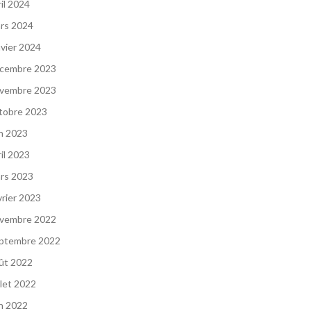
ril 2024
rs 2024
nvier 2024
cembre 2023
vembre 2023
tobre 2023
in 2023
ril 2023
rs 2023
vrier 2023
vembre 2022
ptembre 2022
ût 2022
llet 2022
in 2022