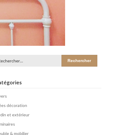
chercher :
atégories
vers
ées décoration
rdin et extérieur
minaires
uble & mobilier