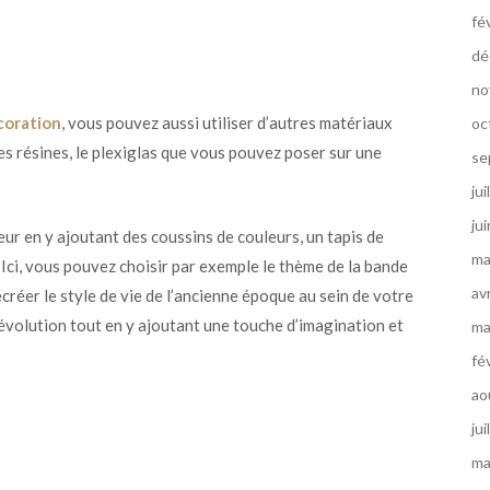
fé
dé
no
écoration
, vous pouvez aussi utiliser d’autres matériaux
oc
es résines, le plexiglas que vous pouvez poser sur une
se
jui
ju
eur en y ajoutant des coussins de couleurs, un tapis de
ma
 Ici, vous pouvez choisir par exemple le thème de la bande
av
ecréer le style de vie de l’ancienne époque au sein de votre
 révolution tout en y ajoutant une touche d’imagination et
ma
fé
ao
jui
ma