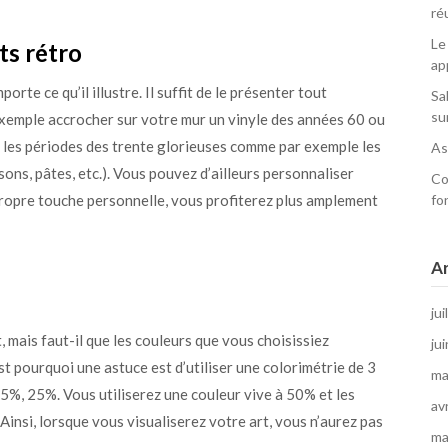
ré
Le
ts rétro
ap
rte ce qu’il illustre. Il suffit de le présenter tout
Sa
su
xemple accrocher sur votre mur un vinyle des années 60 ou
t les périodes des trente glorieuses comme par exemple les
As
ns, pâtes, etc.). Vous pouvez d’ailleurs personnaliser
Co
ropre touche personnelle, vous profiterez plus amplement
fo
Ar
jui
 mais faut-il que les couleurs que vous choisissiez
ju
t pourquoi une astuce est d’utiliser une colorimétrie de 3
ma
25%, 25%. Vous utiliserez une couleur vive à 50% et les
av
insi, lorsque vous visualiserez votre art, vous n’aurez pas
ma