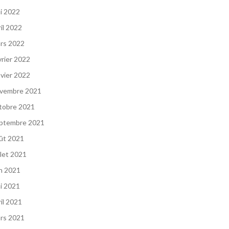
i 2022
ril 2022
rs 2022
vrier 2022
nvier 2022
vembre 2021
tobre 2021
ptembre 2021
ût 2021
llet 2021
in 2021
i 2021
ril 2021
rs 2021