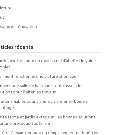
inture
ut
avaux de rénovation
ticles récents
elle peinture pour un rouleau nid d’abeille : le guide
mplet
mment fonctionne une clôture phonique ?
nover une salle de bain sans tout casser : les
lutions pour limiter les travaux
lutions fiables pour s’approvisionner en bois de
auffage
tite ferme et jardin extérieur : les bonnes solutions
ur une protection optimale
itères à examiner pour un remplacement de fenêtres