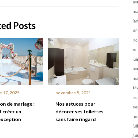
av
ma
ja
ted Posts
dé
no
oc
ju
av
ma
fé
 17, 2025
novembre 5, 2021
no
on de mariage :
Nos astuces pour
se
 créer un
décorer ses toilettes
ao
exception
sans faire ringard
jui
ju