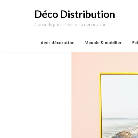
Skip
to
Déco Distribution
content
Conseils pour réussir sa décoration
Idées décoration
Meuble & mobilier
Pe