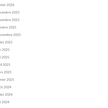
vrier 2026
cembre 2025
vembre 2025
tobre 2025
ptembre 2025
llet 2025
in 2025
i 2025
ril 2025
rs 2025
vrier 2025
ût 2024
llet 2024
i 2024