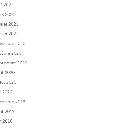
ril 2021
rs 2021
vrier 2021
nvier 2021
vembre 2020
tobre 2020
ptembre 2020
ût 2020
llet 2020
i 2020
cembre 2019
ût 2019
in 2018