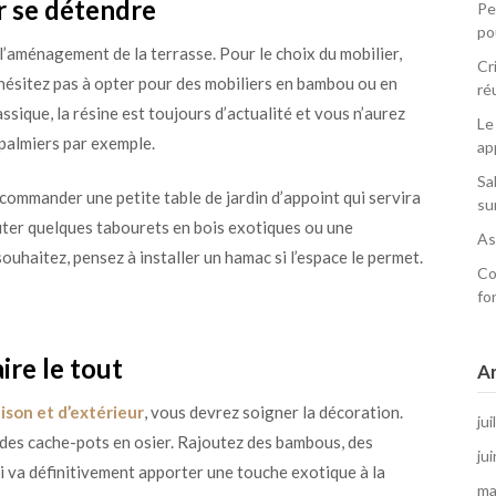
ur se détendre
Pe
po
’aménagement de la terrasse. Pour le choix du mobilier,
Cr
’hésitez pas à opter pour des mobiliers en bambou ou en
ré
assique, la résine est toujours d’actualité et vous n’aurez
Le
 palmiers par exemple.
ap
Sa
à commander une petite table de jardin d’appoint qui servira
su
uter quelques tabourets en bois exotiques ou une
As
ouhaitez, pensez à installer un hamac si l’espace le permet.
Co
fo
ire le tout
Ar
ison et d’extérieur
, vous devrez soigner la décoration.
jui
 des cache-pots en osier. Rajoutez des bambous, des
ju
i va définitivement apporter une touche exotique à la
ma