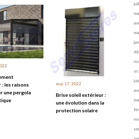
jui
ma
av
ma
ja
dé
no
2022
oc
ement
ju
mai 17, 2022
 : les raisons
av
er une pergola
Brise soleil extérieur :
tique
ma
une évolution dans la
fé
protection solaire
no
se
ao