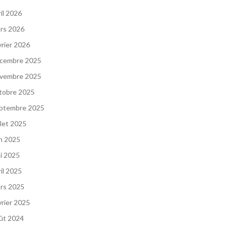
ril 2026
rs 2026
vrier 2026
cembre 2025
vembre 2025
tobre 2025
ptembre 2025
llet 2025
in 2025
i 2025
ril 2025
rs 2025
vrier 2025
ût 2024