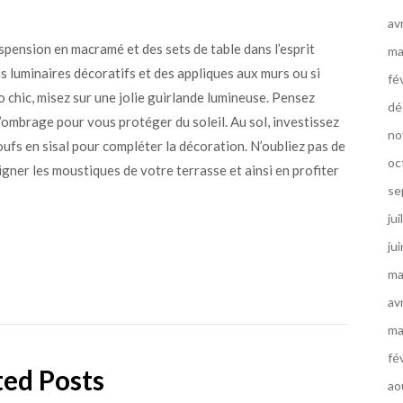
av
spension en macramé et des sets de table dans l’esprit
ma
lis luminaires décoratifs et des appliques aux murs ou si
fé
 chic, misez sur une jolie guirlande lumineuse. Pensez
dé
’ombrage pour vous protéger du soleil. Au sol, investissez
no
oufs en sisal pour compléter la décoration. N’oubliez pas de
oc
igner les moustiques de votre terrasse et ainsi en profiter
se
jui
ju
ma
av
ma
fé
ted Posts
ao