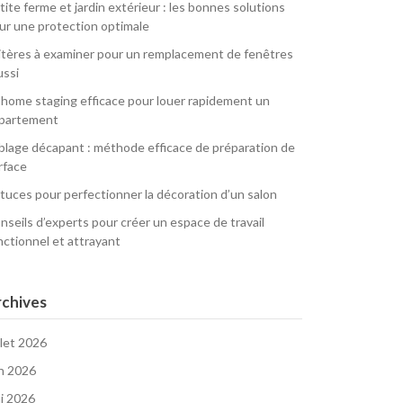
tite ferme et jardin extérieur : les bonnes solutions
ur une protection optimale
itères à examiner pour un remplacement de fenêtres
ussi
 home staging efficace pour louer rapidement un
partement
blage décapant : méthode efficace de préparation de
rface
tuces pour perfectionner la décoration d’un salon
nseils d’experts pour créer un espace de travail
nctionnel et attrayant
chives
llet 2026
in 2026
i 2026