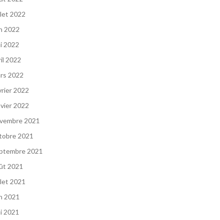
llet 2022
in 2022
i 2022
ril 2022
rs 2022
vrier 2022
nvier 2022
vembre 2021
tobre 2021
ptembre 2021
ût 2021
llet 2021
in 2021
i 2021