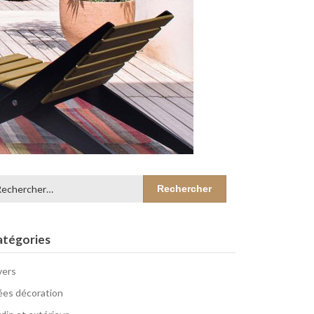
chercher :
atégories
vers
ées décoration