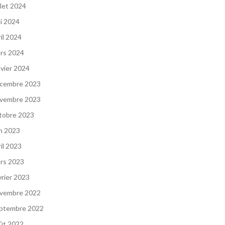
llet 2024
i 2024
ril 2024
rs 2024
nvier 2024
cembre 2023
vembre 2023
tobre 2023
in 2023
ril 2023
rs 2023
vrier 2023
vembre 2022
ptembre 2022
ût 2022