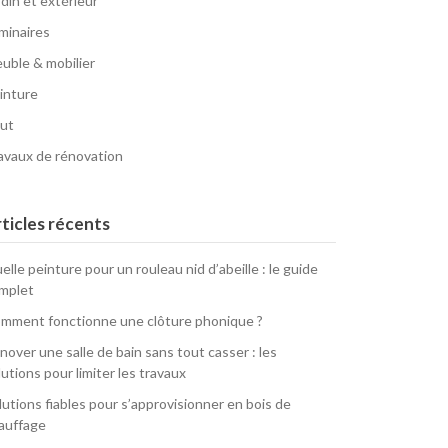
rdin et extérieur
minaires
uble & mobilier
inture
ut
avaux de rénovation
ticles récents
elle peinture pour un rouleau nid d’abeille : le guide
mplet
mment fonctionne une clôture phonique ?
nover une salle de bain sans tout casser : les
lutions pour limiter les travaux
lutions fiables pour s’approvisionner en bois de
auffage