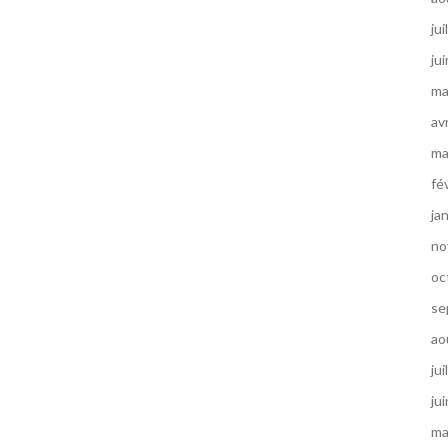
jui
ju
ma
av
ma
fé
ja
no
oc
se
ao
jui
ju
ma