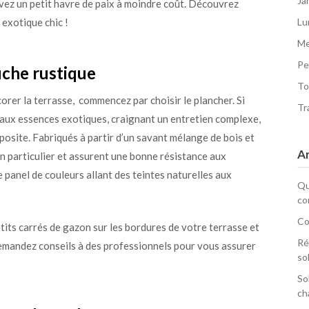
Ja
avez un petit havre de paix à moindre coût. Découvrez
exotique chic !
Lu
Me
Pe
uche rustique
To
rer la terrasse, commencez par choisir le plancher. Si
Tr
 aux essences exotiques, craignant un entretien complexe,
omposite. Fabriqués à partir d’un savant mélange de bois et
Ar
en particulier et assurent une bonne résistance aux
panel de couleurs allant des teintes naturelles aux
Qu
co
Co
tits carrés de gazon sur les bordures de votre terrasse et
Ré
 demandez conseils à des professionnels pour vous assurer
so
So
ch