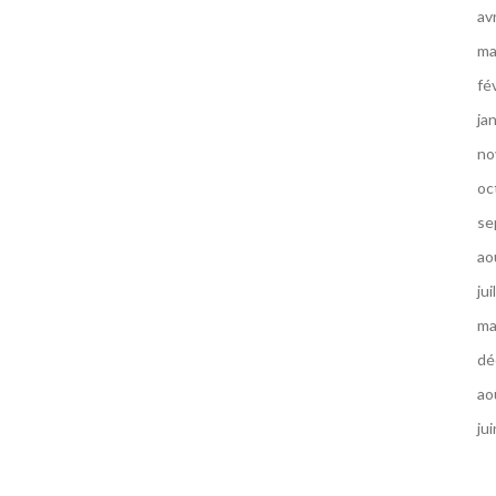
av
ma
fé
ja
no
oc
se
ao
jui
ma
dé
ao
ju