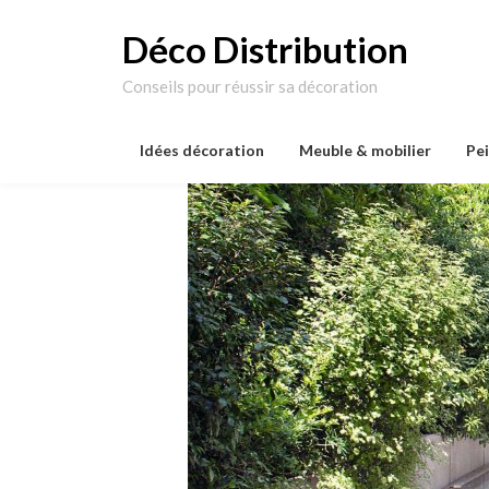
Skip
to
Déco Distribution
content
Conseils pour réussir sa décoration
Idées décoration
Meuble & mobilier
Pe